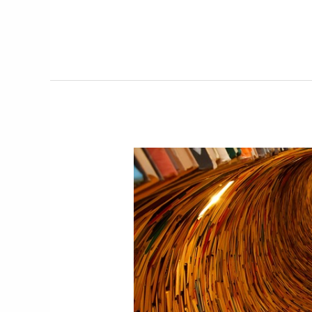
LovelyBooks-
Leserunde
zu
Projekt
22
📚