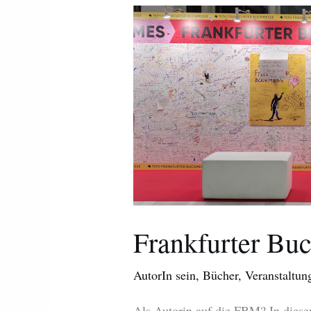
Frankfurter
Buchmesse
2023
Frankfurter Bu
AutorIn sein
,
Bücher
,
Veranstaltun
Als Autorin auf die FBM? In diese