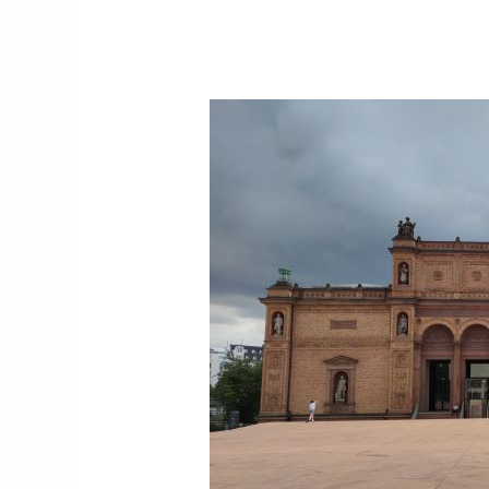
Leiche
im
Keller?