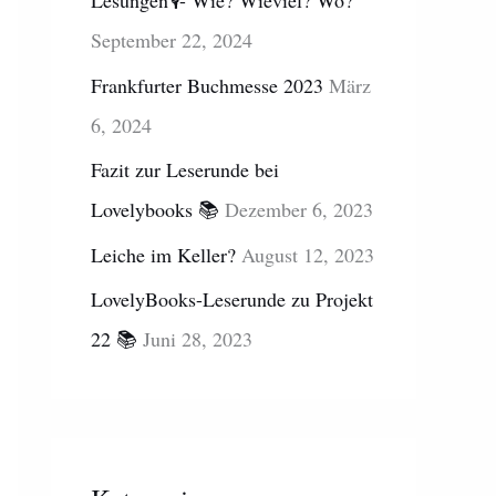
Lesungen🎙- Wie? Wieviel? Wo?
n
e
September 22, 2024
a
n
Frankfurter Buchmesse 2023
März
c
6, 2024
h
:
Fazit zur Leserunde bei
Lovelybooks 📚
Dezember 6, 2023
Leiche im Keller?
August 12, 2023
LovelyBooks-Leserunde zu Projekt
22 📚
Juni 28, 2023